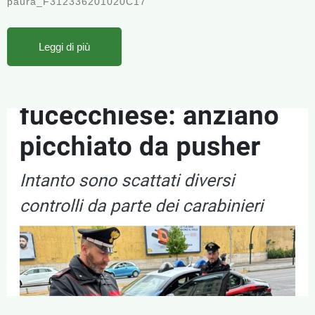
paura_F312336201020C17
Leggi di più