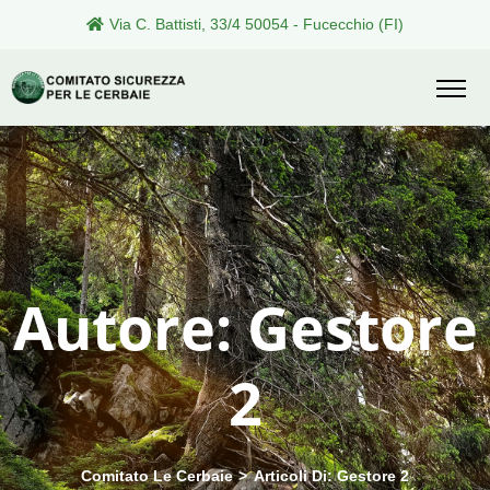
Skip
Via C. Battisti, 33/4 50054 - Fucecchio (FI)
to
content
Autore:
Gestore
2
Comitato Le Cerbaie
>
Articoli Di: Gestore 2