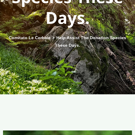
Days.
Comitato Le Cerbaie
>
Help Assist The Donation Species
These Days.