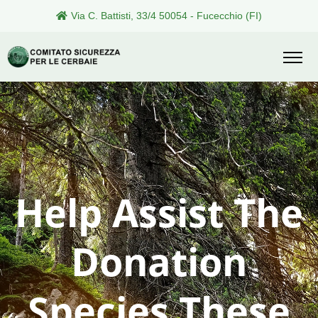
Via C. Battisti, 33/4 50054 - Fucecchio (FI)
Help Assist The
Donation
Species These